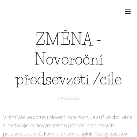
ZMĚNA -
Novoroční
předsevzetí /cíle
09.01.2022
Vítám Vás ve zbrusu Novém roce 2022. Jak už všichni víme
s nastávajícím Novým rokem přichází plno nových
předsevzetí a cílů, které si chceme splnit. Každý začátek