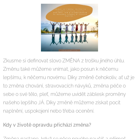
Zkusme si definovat slovo ZMĚNA z trošku jiného úhlu.
Změnu také můžeme vnímat, jako posun k něčemu
lepšímu, k něčemu novému. Díky změně čehokoliv, ať už je
to změna chování, stravovacích návyků, změna péče o
sebe o své tělo, pleť, můžeme uvidět záblesk proměny
našeho lepšího JÁ. Díky změně můžeme získat pocit
naplnění, uspokojení nebo třeba ocenění.
Kdy v životě opravdu přichází změna?
Změna nastane, když se něco nového naučíš a přijmeš