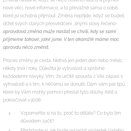
nové věci, nové informace, a to převážně sama o sobě,
které jsi ochotná přijmout. Změna nepřijde, když se budeš
držet svých starých přesvědčení. Jinými slovy řečeno-
opravdová změna může nastat ve chvíli, kdy se sami
přijmeme takové, jaké jsme. V ten okamžik máme moc
opravdu něco změnit.
Proces změny je cesta. Netrvá jen jeden den nebo měsíc,
někdy trvá i roky. Důležitá je vytrvalost a správné
každodenní návyky. Vím, že určitě spousta z Vás zápasí s
vytrvalostí a s tím, k něčemu se donutit. Dám vám pár tipů,
které by Vám mohly pomoci přestat tyto otázky řešit a
pokračovat v jízdě.
Vzpomeňte si na to, proč to děláte? Co bylo tím
důvodem začít?
Představte si, jak bude vypadat výsledek Vašeho