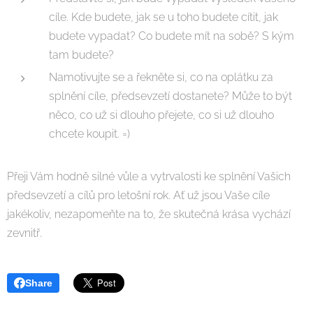
cíle. Kde budete, jak se u toho budete cítit, jak
budete vypadat? Co budete mít na sobě? S kým
tam budete?
Namotivujte se a řekněte si, co na oplátku za
splnění cíle, předsevzetí dostanete? Může to být
něco, co už si dlouho přejete, co si už dlouho
chcete koupit. =)
Přeji Vám hodně silné vůle a vytrvalosti ke splnění Vašich
předsevzetí a cílů pro letošní rok. Ať už jsou Vaše cíle
jakékoliv, nezapomeňte na to, že skutečná krása vychází
zevnitř. ♥♥
Share