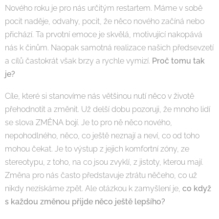
Nového roku je pro nás určitým restartem. Máme v sobě
pocit naděje, odvahy, pocit, že něco nového začíná nebo
přichází. Ta prvotní emoce je skvělá, motivující nakopává
nás k činům. Naopak samotná realizace našich předsevzetí
a cílů častokrát však brzy a rychle vymizí.
Proč tomu tak
je?
Cíle, které si stanovíme nás většinou nutí něco v životě
přehodnotit a změnit. Už delší dobu pozoruji, že mnoho lidí
se slova ZMĚNA bojí. Je to pro ně něco nového,
nepohodlného, něco, co ještě neznají a neví, co od toho
mohou čekat. Je to výstup z jejich komfortní zóny, ze
stereotypu, z toho, na co jsou zvyklí, z jistoty, kterou mají.
Změna pro nás často představuje ztrátu něčeho, co už
nikdy nezískáme zpět. Ale otázkou k zamyšlení je,
co když
s každou změnou přijde něco ještě lepšího?