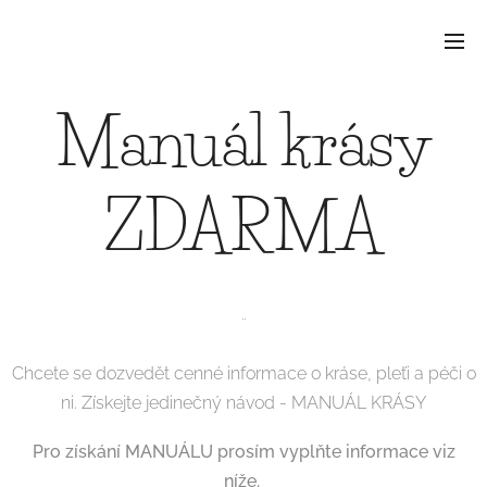
Manuál krásy
ZDARMA
¨
Chcete se dozvedět cenné informace o kráse, pleťi a péči o
ni. Získejte jedinečný návod - MANUÁL KRÁSY
Pro získání MANUÁLU prosím vyplňte informace viz
níže.